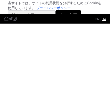
当サイトでは、サイトの利用状況を分析するためにCookieを
使用しています。
プライバシーポリシー
設定
必要なもののみ
すべて許可
EN
/
JA
ホーム
制作実績
ブログ
トップページ
ポートフォリオ
お知らせ・記事
ショップ
会社情報
お問い合わせ
オンラインストア
ポリシー・規約
お気軽にご相談くださ
い
ホニャプラン株式会社
特殊紙器設計・デザイン・企画・制作